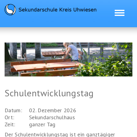
Zur
Direkt
Direkt
Kontakt
Sitemap
Suche
Startseite
zur
zum
(Accesskey
(Accesskey
(Accesskey
Naviga
(Accesskey
Hauptnavigation
Inhalt
3)
4)
5)
ein-/au
0)
(Accesskey
(Accesskey
1)
2)
Schulentwicklungstag
Datum:
02. Dezember 2026
Ort:
Sekundarschulhaus
Zeit:
ganzer Tag
Der Schulentwicklungstag ist ein ganztägiger