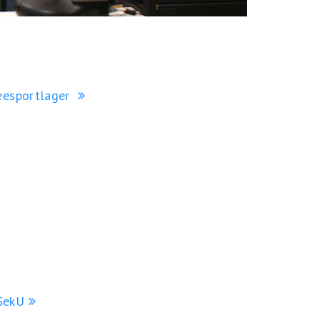
neesportlager
 SekU