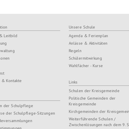
tion
Unsere Schule
 & Leitbild
Agenda & Ferienplan
tung
Anlässe & Aktivitäten
rwaltung
Regeln
sonen
Schülermitwirkung
Wahlfächer - Kurse
nst
t & Kontakte
Links
Schulen der Kreisgemeinde
e
Politische Gemeinden der
Kreisgemeinde
n der Schulpflege
Kirchgemeinden der Kreisgemei
sse der Schulpflege-Sitzungen
Weiterführende Schulen /
deversammlungen
Zwischenlösungen nach dem 9. S
stimmungen