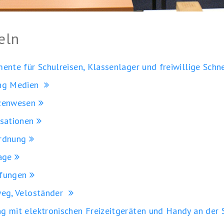
eln
ente für Schulreisen, Klassenlager und freiwillige Sch
ng Medien
zenwesen
sationen
rdnung
age
fungen
eg, Veloständer
 mit elektronischen Freizeitgeräten und Handy an der