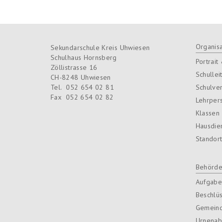
Organisa
Sekundarschule Kreis Uhwiesen
Schulhaus Hornsberg
Portrait
Zöllistrasse 16
Schullei
CH-8248
Uhwiesen
Tel.
052 654 02 81
Schulve
Fax
052 654 02 82
Lehrper
Klassen
Hausdie
Standor
Behörd
Aufgabe
Beschlü
Gemein
Urnenab